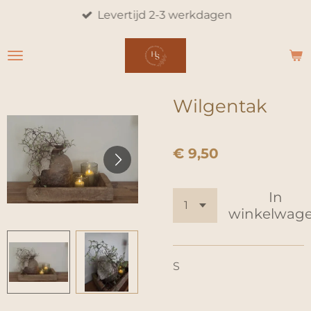
Levertijd 2-3 werkdagen
Ga
direct
naar
de
hoofdinhoud
Wilgentak
€ 9,50
In
winkelwag
S