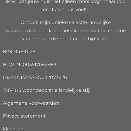
ik wil dat jouw huis niet alleen mooi oogt, maar ook
écht als thuis voelt.
Ontdek mijn unieke selectie landelijke
woondecoratie en laat je inspireren door de charme
van een stijl die nooit uit de tijd raakt.
KVK: 94691126
BTW: NL003517692B93
IBAN: NL71RABO0320736261
TNV: HS woondecoratie landelijke stijl
Algemene voorwaarden
Privacy
statement
klachten