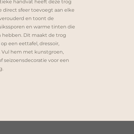
tieke handvat heeft deze trog
e direct sfeer toevoegt aan elke
 verouderd en toont de
ruikssporen en warme tinten die
n hebben. Dit maakt de trog
 op een eettafel, dressoir,
d. Vul hem met kunstgroen,
f seizoensdecoratie voor een
g.