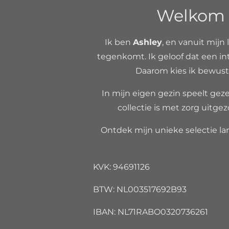
Welkom b
Ik ben
Ashley
, en vanuit mijn 
tegenkomt. Ik geloof dat een int
Daarom kies ik bewust 
In mijn eigen gezin speelt gezel
collectie is met zorg uitgez
Ontdek mijn unieke selectie lan
KVK: 94691126
BTW: NL00351
IBAN: NL71RABO032073