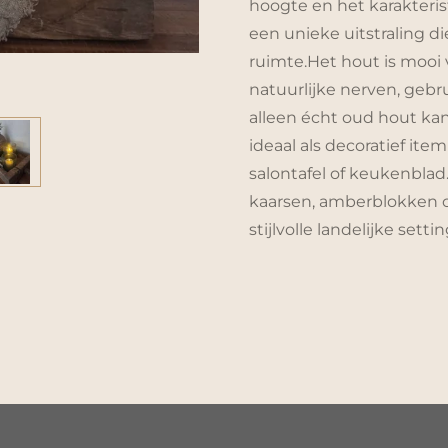
hoogte en het karakteris
een unieke uitstraling di
ruimte.Het hout is mooi
natuurlijke nerven, geb
alleen écht oud hout ka
ideaal als decoratief item
salontafel of keukenbla
kaarsen, amberblokken o
stijlvolle landelijke settin