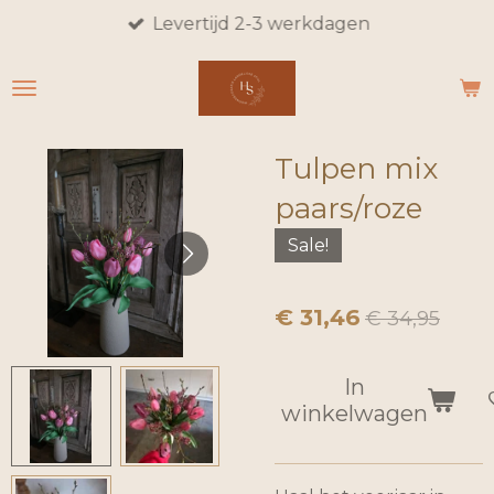
Levertijd 2-3 werkdagen
Ga
direct
naar
de
hoofdinhoud
Tulpen mix
paars/roze
Sale!
€ 31,46
€ 34,95
In
winkelwagen