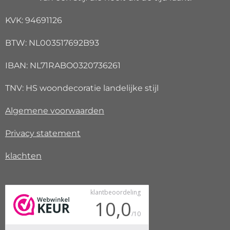
KVK: 94691126
BTW: NL003517692B93
IBAN: NL71RABO0320736261
TNV: HS woondecoratie landelijke stijl
Algemene voorwaarden
Privacy
statement
klachten