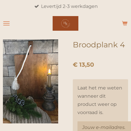
Levertijd 2-3 werkdagen
Ga
direct
naar
de
hoofdinhoud
Broodplank 4
€ 13,50
Laat het me weten
wanneer dit
product weer op
voorraad is.