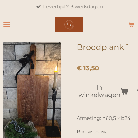
Levertijd 2-3 werkdagen
Ga
direct
naar
de
hoofdinhoud
Broodplank 1
€ 13,50
In
winkelwagen
Afmeting: h60,5 × b24
Blauw touw.