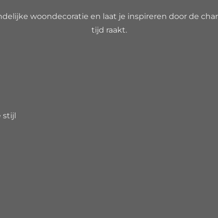
delijke woondecoratie en laat je inspireren door de charm
tijd raakt.
7692B93
6261
stijl