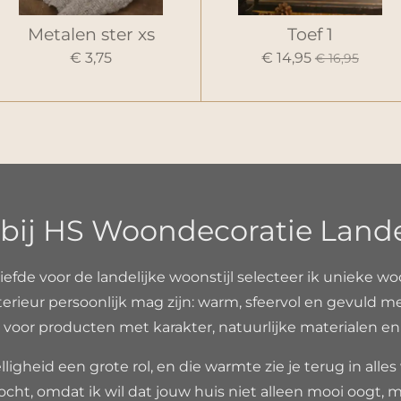
Metalen ster xs
Toef 1
€ 3,75
€ 14,95
€ 16,95
ij HS Woondecoratie Landeli
liefde voor de landelijke woonstijl selecteer ik unieke wo
erieur persoonlijk mag zijn: warm, sfeervol en gevuld m
voor producten met karakter, natuurlijke materialen en ee
ligheid een grote rol, en die warmte zie je terug in alles
ocht, omdat ik wil dat jouw huis niet alleen mooi oogt, m