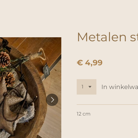
Metalen s
€ 4,99
In winkelw
12 cm