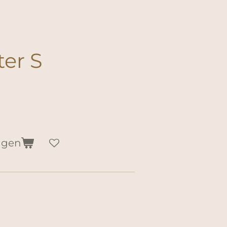
ter S
agen