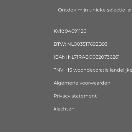
Ontdek mijn unieke selectie lan
KVK: 94691126
BTW: NL00351
IBAN: NL71RABO032073
TNV: HS woondecoratie landelijke 
Algemene voorwaarden
Privacy
statement
klachten