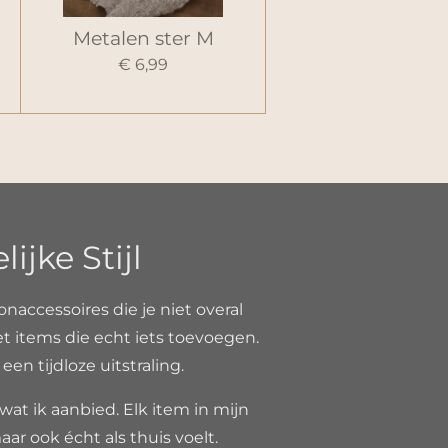
Metalen ster M
€ 6,99
jke Stijl
onaccessoires die je niet overal
et items die echt iets toevoegen.
n tijdloze uitstraling.
 wat ik aanbied. Elk item in mijn
aar ook écht als thuis voelt.