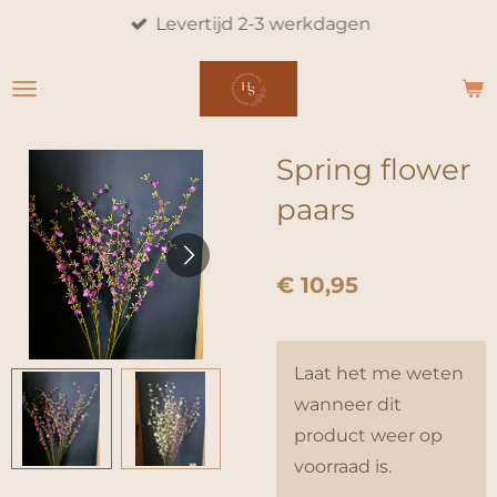
Levertijd 2-3 werkdagen
Ga
direct
naar
de
hoofdinhoud
Spring flower
paars
€ 10,95
Laat het me weten
wanneer dit
product weer op
voorraad is.