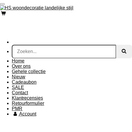
Ga
direct
naar
de
hoofdinhoud
Home
Over ons
Gehele collectie
Nieuw
Cadeaubon
SALE
Contact
Klantrecensies
Retourformulier
PMR
Account