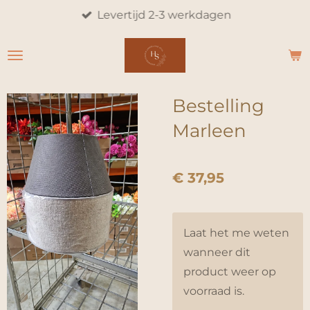
Levertijd 2-3 werkdagen
Ga
direct
naar
de
hoofdinhoud
Bestelling
Marleen
€ 37,95
Laat het me weten
wanneer dit
product weer op
voorraad is.