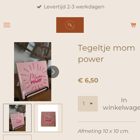
Levertijd 2-3 werkdagen
Ga
direct
naar
de
hoofdinhoud
Tegeltje mom
power
€ 6,50
In
winkelwag
Afmeting 10 x 10 cm.