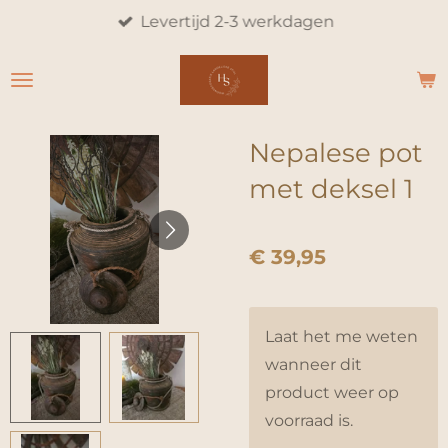
Levertijd 2-3 werkdagen
Ga
direct
naar
de
hoofdinhoud
Nepalese pot
met deksel 1
€ 39,95
Laat het me weten
wanneer dit
product weer op
voorraad is.