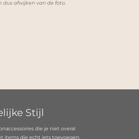
n dus afwijken van de foto.
jke Stijl
onaccessoires die je niet overal
et items die echt iets toevoegen.