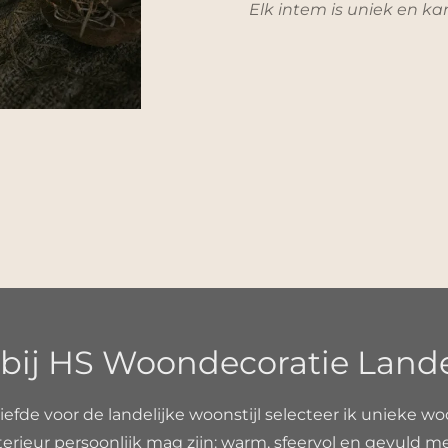
Elk intem is uniek en ka
ij HS Woondecoratie Landeli
liefde voor de landelijke woonstijl selecteer ik unieke wo
erieur persoonlijk mag zijn: warm, sfeervol en gevuld m