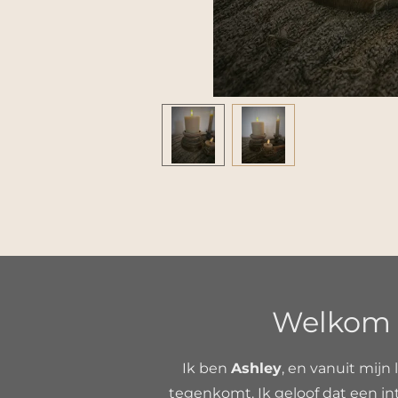
Welkom b
Ik ben
Ashley
, en vanuit mijn 
tegenkomt. Ik geloof dat een int