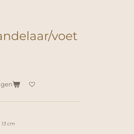
ndelaar/voet
agen
a 13 cm