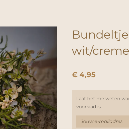
Bundeltj
wit/crem
€ 4,95
Laat het me weten wan
voorraad is.