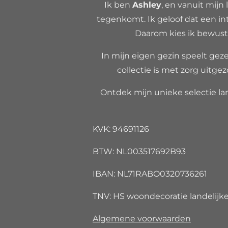
Ik ben
Ashley
, en vanuit mijn 
tegenkomt. Ik geloof dat een int
Daarom kies ik bewust 
In mijn eigen gezin speelt gezel
collectie is met zorg uitgez
Ontdek mijn unieke selectie lan
KVK: 94691126
BTW: NL00351
IBAN: NL71RABO032073
TNV: HS woondecoratie landelijke 
Algemene voorwaarden