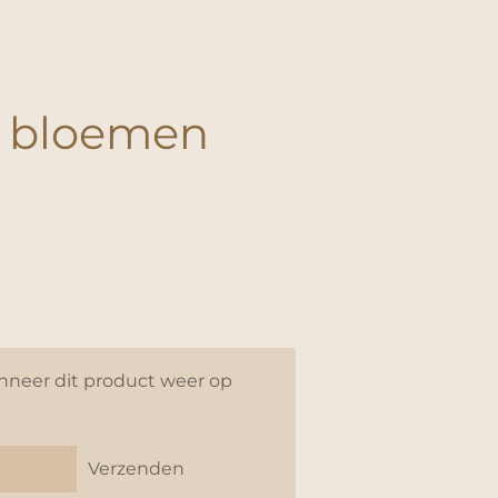
e bloemen
e
neer dit product weer op
Verzenden