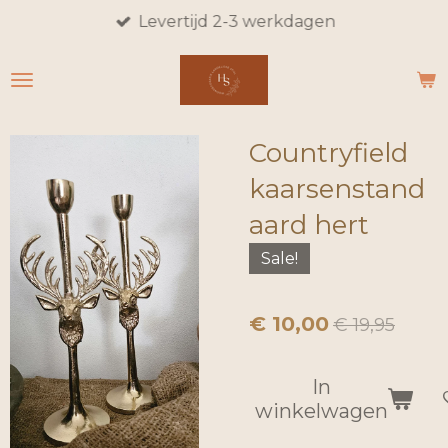
Levertijd 2-3 werkdagen
Ga
direct
naar
de
hoofdinhoud
Countryfield
kaarsenstand
aard hert
Sale!
€ 10,00
€ 19,95
In
winkelwagen