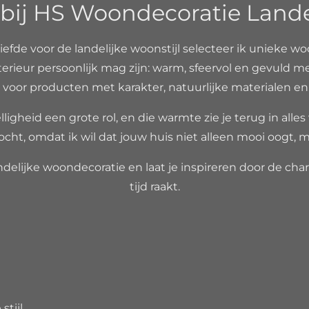
ij HS Woondecoratie Landeli
liefde voor de landelijke woonstijl selecteer ik unieke wo
erieur persoonlijk mag zijn: warm, sfeervol en gevuld m
voor producten met karakter, natuurlijke materialen en ee
ligheid een grote rol, en die warmte zie je terug in alles
ocht, omdat ik wil dat jouw huis niet alleen mooi oogt, m
delijke woondecoratie en laat je inspireren door de charm
tijd raakt.
7692B93
6261
stijl