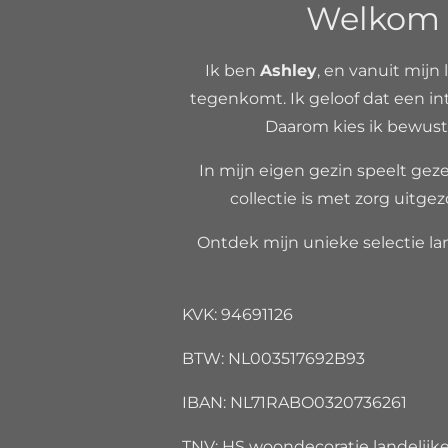
Welkom b
Ik ben
Ashley
, en vanuit mijn 
tegenkomt. Ik geloof dat een int
Daarom kies ik bewust 
In mijn eigen gezin speelt gezel
collectie is met zorg uitgez
Ontdek mijn unieke selectie lan
KVK: 94691126
BTW: NL00351
IBAN: NL71RABO032073
TNV: HS woondecoratie landelijke 