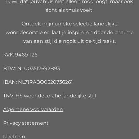
ik wil dat jouw huis niet alleen mooi oogt, maar ook
écht als thuis voelt.
Ontdek mijn unieke selectie landelijke
woondecoratie en laat je inspireren door de charme
van een stijl die nooit uit de tijd raakt.
KVK: 94691126
BTW: NL003517692B93
IBAN: NL71RABO0320736261
TNV: HS woondecoratie landelijke stijl
Algemene voorwaarden
Privacy
statement
klachten