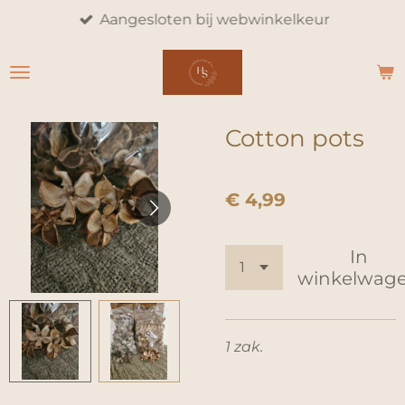
Aangesloten bij webwinkelkeur
Ga
direct
naar
de
hoofdinhoud
Cotton pots
€ 4,99
In
winkelwag
1 zak.