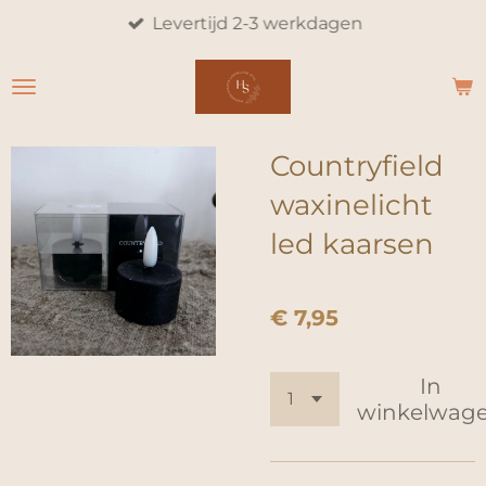
Levertijd 2-3 werkdagen
Ga
direct
naar
de
hoofdinhoud
Countryfield
waxinelicht
led kaarsen
€ 7,95
In
winkelwag