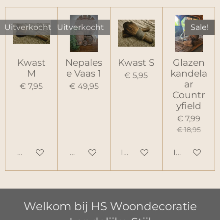
Uitverkocht
Uitverkocht
Sale!
Kwast
Nepales
Kwast S
Glazen
M
e Vaas 1
kandela
€ 5,95
ar
€ 7,95
€ 49,95
Countr
yfield
€ 7,99
€ 18,95
Houd mij op de hoogte
Houd mij op de hoogte
In winkelwagen
In winkelw
Welkom bij HS Woondecoratie