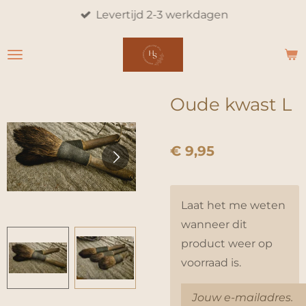
Levertijd 2-3 werkdagen
Ga
direct
naar
de
hoofdinhoud
Oude kwast L
€ 9,95
Laat het me weten
wanneer dit
product weer op
voorraad is.