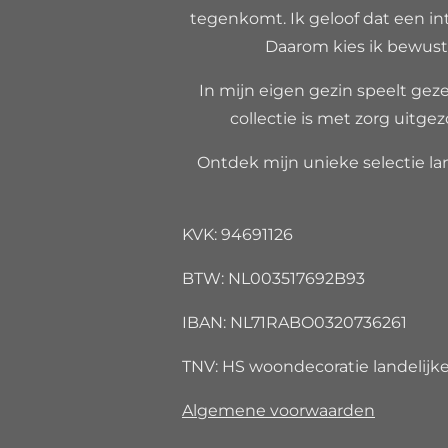
tegenkomt. Ik geloof dat een int
Daarom kies ik bewust 
In mijn eigen gezin speelt gezel
collectie is met zorg uitgez
Ontdek mijn unieke selectie lan
KVK: 94691126
BTW: NL00351
IBAN: NL71RABO032073
TNV: HS woondecoratie landelijke 
Algemene voorwaarden