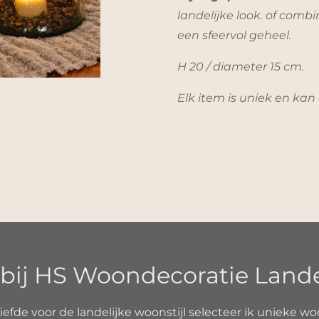
landelijke look. of com
een sfeervol geheel.
H 20 / diameter 15 cm.
Elk item is uniek en kan
ij HS Woondecoratie Landeli
liefde voor de landelijke woonstijl selecteer ik unieke wo