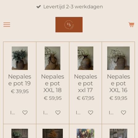
Levertijd 2-3 werkdagen
Ga
direct
naar
de
hoofdinhoud
Nepales
Nepales
Nepales
Nepales
e pot 19
e pot
e pot
e pot
XXL 18
xxl 17
XXL 16
€ 39,95
€ 59,95
€ 67,95
€ 59,95
In winkelwagen
In winkelwagen
In winkelwagen
In winkelw