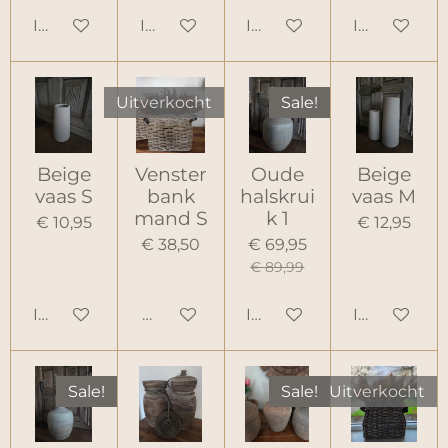
In winkelwagen
In winkelwagen
In winkelwagen
In winkelw
Uitverkocht
Sale!
Beige
Venster
Oude
Beige
vaas S
bank
halskrui
vaas M
mand S
k 1
€ 10,95
€ 12,95
€ 38,50
€ 69,95
€ 89,99
In winkelwagen
Houd mij op de hoogte
In winkelwagen
In winkelw
Sale!
Sale!
Uitverkocht