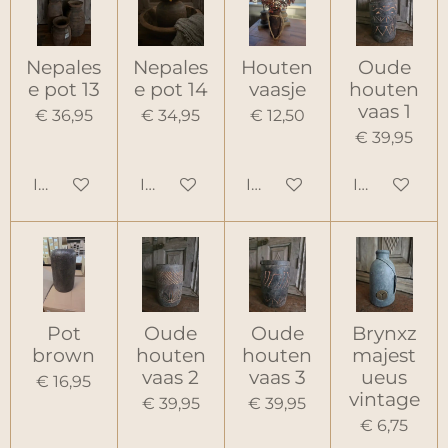
Nepales
Nepales
Houten
Oude
e pot 13
e pot 14
vaasje
houten
vaas 1
€ 36,95
€ 34,95
€ 12,50
€ 39,95
In winkelwagen
In winkelwagen
In winkelwagen
In winkelw
Pot
Oude
Oude
Brynxz
brown
houten
houten
majest
vaas 2
vaas 3
ueus
€ 16,95
vintage
€ 39,95
€ 39,95
€ 6,75