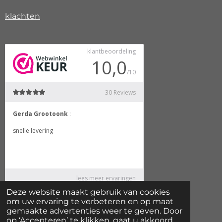
klachten
Deze website maakt gebruik van cookies
© 2024 HS woondecoratie landelijke stijl
om uw ervaring te verbeteren en op maat
gemaakte advertenties weer te geven. Door
Powered by
JouwWeb
op ‘Accepteren’ te klikken, gaat u akkoord