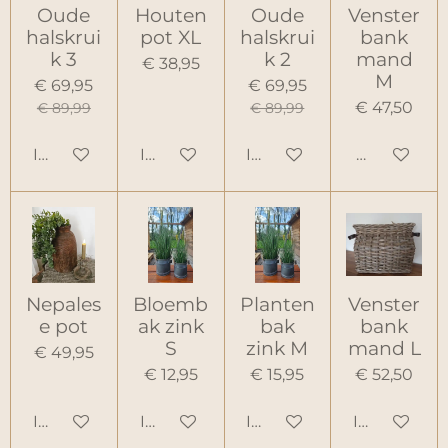
Oude
Houten
Oude
Venster
halskrui
pot XL
halskrui
bank
k 3
k 2
mand
€ 38,95
M
€ 69,95
€ 69,95
€ 47,50
€ 89,99
€ 89,99
In winkelwagen
In winkelwagen
In winkelwagen
Houd mij o
Nepales
Bloemb
Planten
Venster
e pot
ak zink
bak
bank
S
zink M
mand L
€ 49,95
€ 12,95
€ 15,95
€ 52,50
In winkelwagen
In winkelwagen
In winkelwagen
In winkelw